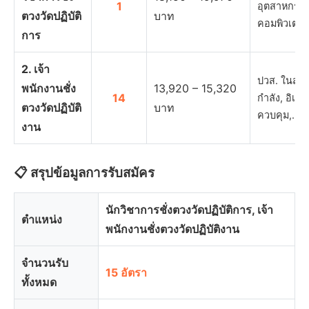
1
อุตสาหกรรม
ตวงวัดปฏิบัติ
บาท
คอมพิวเตอร
การ
2. เจ้า
ปวส. ในสาข
พนักงานชั่ง
13,920 – 15,320
14
กำลัง, อิเล็
ตวงวัดปฏิบัติ
บาท
ควบคุม,…
งาน
📋 สรุปข้อมูลการรับสมัคร
นักวิชาการชั่งตวงวัดปฏิบัติการ, เจ้า
ตำแหน่ง
พนักงานชั่งตวงวัดปฏิบัติงาน
จำนวนรับ
15 อัตรา
ทั้งหมด