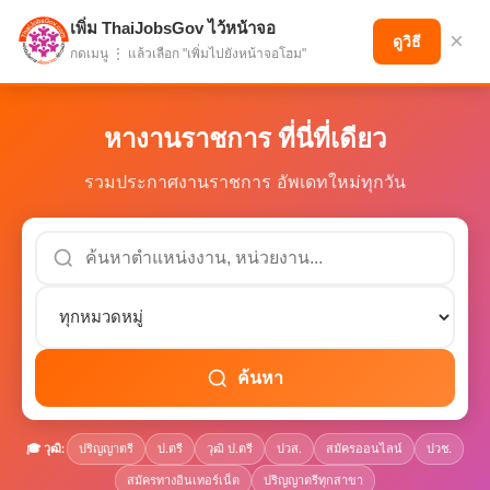
เพิ่ม ThaiJobsGov ไว้หน้าจอ
แบ่งปันโอกาส เพื่ออนาคตที่ก้าวหน้า
×
ดูวิธี
กดเมนู ⋮ แล้วเลือก "เพิ่มไปยังหน้าจอโฮม"
หางานราชการ ที่นี่ที่เดียว
รวมประกาศงานราชการ อัพเดทใหม่ทุกวัน
เลือกหมวดหมู่
ค้นหาตำแหน่งงาน
🎓 วุฒิ:
ปริญญาตรี
ป.ตรี
วุฒิ ป.ตรี
ปวส.
สมัครออนไลน์
ปวช.
สมัครทางอินเทอร์เน็ต
ปริญญาตรีทุกสาขา