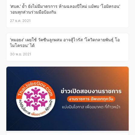
‘ศบค.’ ย้ำ ยังไม่มีมาตรการ ห้ามฉลองปีใหม่ แม้พบ ‘โอมิครอน’
วอนทุกส่วนร่วมมือป้องกัน
27 ธ.ค. 2021
‘หมอยง’ เผยใช้ วัคซีนลูกผสม อาจสู้ไวรัส ‘โควิดกลายพันธุ์ โอ
ไมโครอน’ ได้
30 พ.ย. 2021