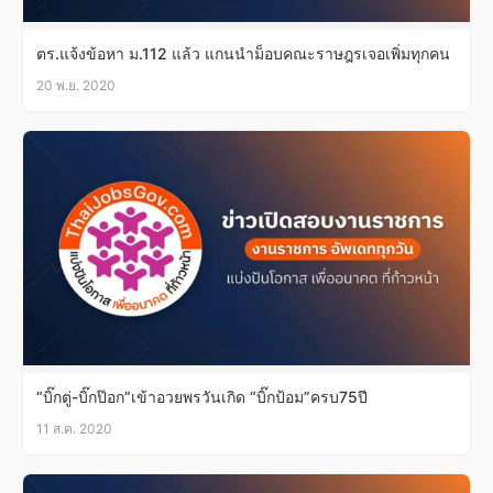
ตร.แจ้งข้อหา ม.112 แล้ว แกนนำม็อบคณะราษฎรเจอเพิ่มทุกคน
20 พ.ย. 2020
“บิ๊กตู่-บิ๊กป๊อก”เข้าอวยพรวันเกิด “บิ๊กป้อม”ครบ75ปี
11 ส.ค. 2020