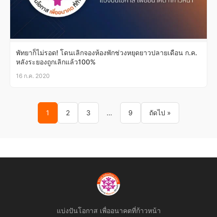
พัทยาก็ไม่รอด! โดนเลิกจองห้องพักช่วงหยุดยาวปลายเดือน ก.ค.
หลังระยองถูกเลิกแล้ว100%
16 ก.ค. 2020
Posts pagination
1
2
3
…
9
ถัดไป »
แบ่งปันโอกาส เพื่ออนาคตที่ก้าวหน้า