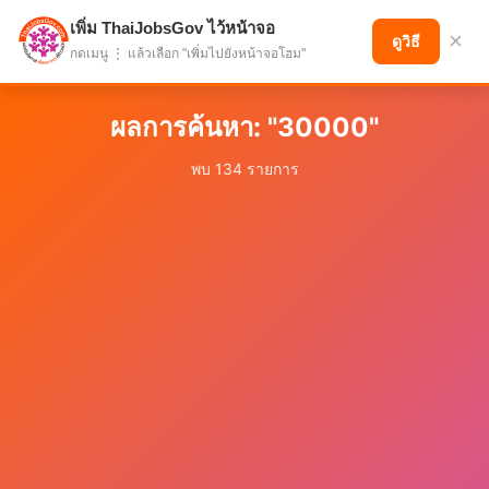
เพิ่ม ThaiJobsGov ไว้หน้าจอ
แบ่งปันโอกาส เพื่ออนาคตที่ก้าวหน้า
×
ดูวิธี
กดเมนู ⋮ แล้วเลือก "เพิ่มไปยังหน้าจอโฮม"
ผลการค้นหา: "30000"
พบ 134 รายการ