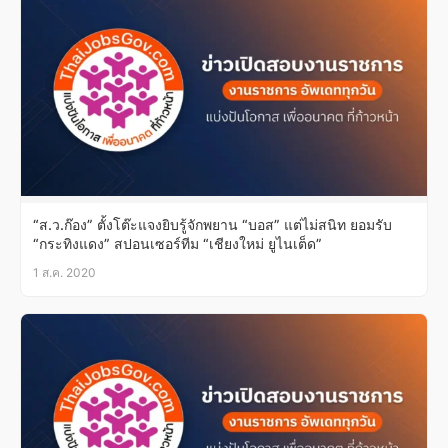
“ส.ว.ก๊อง” ตั้งโต๊ะแจงยิบรู้จักพยาน “บอส” แต่ไม่สนิท ยอมรับ
“กระทิงแดง” สปอนเซอร์ทีม “เชียงใหม่ ยูไนเต็ด”
1 ส.ค. 2020