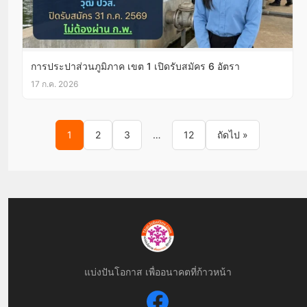
การประปาส่วนภูมิภาค เขต 1 เปิดรับสมัคร 6 อัตรา
17 ก.ค. 2026
Posts pagination
1
2
3
…
12
ถัดไป »
แบ่งปันโอกาส เพื่ออนาคตที่ก้าวหน้า