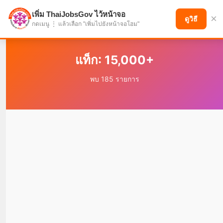
เพิ่ม ThaiJobsGov ไว้หน้าจอ
×
แบ่งปันโอกาส เพื่ออนาคตที่ก้าวหน้า
ดูวิธี
กดเมนู ⋮ แล้วเลือก "เพิ่มไปยังหน้าจอโฮม"
แท็ก: 15,000+
พบ 185 รายการ