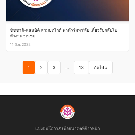
ชัชชาติ-แสนปิติ สวมบทไกด์ พาทัวร์มหา’ลัย เดี๋ยวรีบกลับไป
ทำงานชดเชย
11 มิ.ย. 2022
Posts pagination
1
2
3
…
13
ถัดไป »
แบ่งปันโอกาส เพื่ออนาคตที่ก้าวหน้า