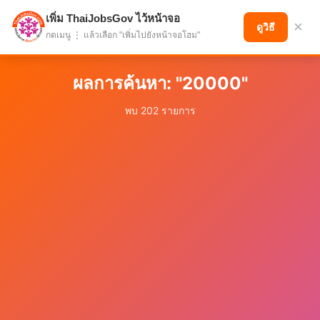
เพิ่ม ThaiJobsGov ไว้หน้าจอ
แบ่งปันโอกาส เพื่ออนาคตที่ก้าวหน้า
×
ดูวิธี
กดเมนู ⋮ แล้วเลือก "เพิ่มไปยังหน้าจอโฮม"
ผลการค้นหา: "20000"
พบ 202 รายการ