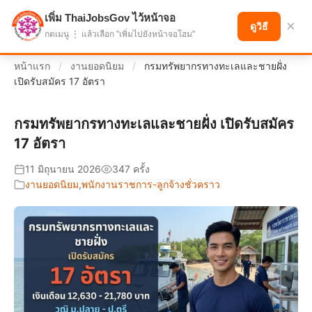
เพิ่ม ThaiJobsGov ไว้หน้าจอ
แบ่งปันโอกาส เพื่ออนาคตที่ก้าวหน้า
×
ดูวิธี
กดเมนู ⋮ แล้วเลือก "เพิ่มไปยังหน้าจอโฮม"
หน้าแรก
/
งานยอดนิยม
/
กรมทรัพยากรทางทะเลและชายฝั่ง
เปิดรับสมัคร 17 อัตรา
กรมทรัพยากรทางทะเลและชายฝั่ง เปิดรับสมัคร
17 อัตรา
11 มิถุนายน 2026
347 ครั้ง
งานยอดนิยม
,
พนักงานราชการ-ลูกจ้างชั่วคราว