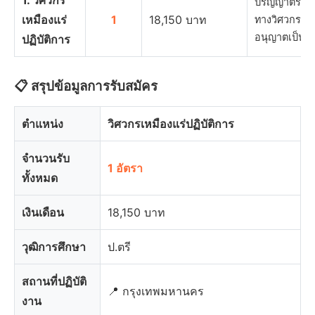
1. วิศวกร
ปริญญาตรี ส
เหมืองแร่
1
18,150 บาท
ทางวิศวกรรมเ
อนุญาตเป็นผู
ปฏิบัติการ
📋 สรุปข้อมูลการรับสมัคร
ตำแหน่ง
วิศวกรเหมืองแร่ปฏิบัติการ
จำนวนรับ
1 อัตรา
ทั้งหมด
เงินเดือน
18,150 บาท
วุฒิการศึกษา
ป.ตรี
สถานที่ปฏิบัติ
📍 กรุงเทพมหานคร
งาน