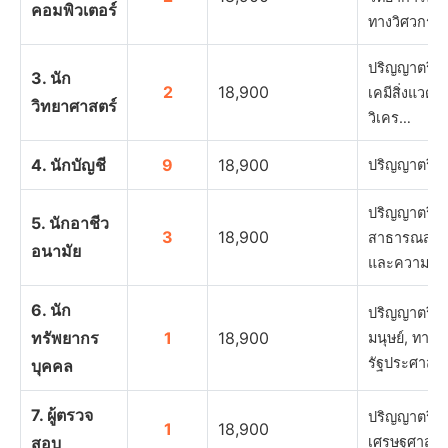
คอมพิวเตอร์
ทางวิศวกรร
ปริญญาตรีทา
3. นัก
2
18,900
เคมีสิ่งแวดล
วิทยาศาสตร์
วิเคร…
4. นักบัญชี
9
18,900
ปริญญาตรีท
ปริญญาตรีทา
5. นักอาชีว
3
18,900
สาธารณสุขศ
อนามัย
และความปล
6. นัก
ปริญญาตรีท
ทรัพยากร
1
18,900
มนุษย์, ทางบ
รัฐประศาสน
บุคคล
7. ผู้ตรวจ
ปริญญาตรีทา
1
18,900
สอบ
เศรษฐศาสตร์