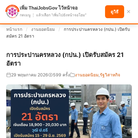
เพิ่ม ThaiJobsGov ไว้หน้าจอ
แบ่งปันโอกาส เพื่ออนาคตที่ก้าวหน้า
×
ดูวิธี
กดเมนู ⋮ แล้วเลือก "เพิ่มไปยังหน้าจอโฮม"
หน้าแรก
/
งานยอดนิยม
/
การประปานครหลวง (กปน.) เปิดรับ
สมัคร 21 อัตรา
การประปานครหลวง (กปน.) เปิดรับสมัคร 21
อัตรา
29 พฤษภาคม 2026
599 ครั้ง
งานยอดนิยม
,
รัฐวิสาหกิจ