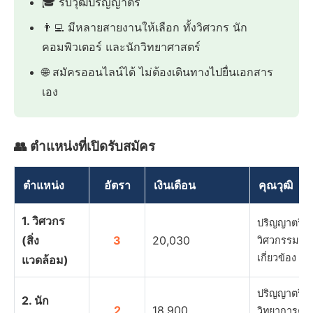
🎓 รับวุฒิปริญญาตรี
👨‍💻 มีหลายสายงานให้เลือก ทั้งวิศวกร นัก
คอมพิวเตอร์ และนักวิทยาศาสตร์
🌐 สมัครออนไลน์ได้ ไม่ต้องเดินทางไปยื่นเอกสาร
เอง
👥 ตำแหน่งที่เปิดรับสมัคร
ตำแหน่ง
อัตรา
เงินเดือน
คุณวุฒิ
1. วิศวกร
ปริญญาตรีท
(สิ่ง
3
20,030
วิศวกรรมสิ่ง
เกี่ยวข้อง
แวดล้อม)
ปริญญาตรีทา
2. นัก
2
18,900
วิทยาการคอม