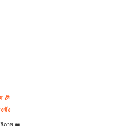
ศ 🎉
งจัง
ทธิภาพ 💼