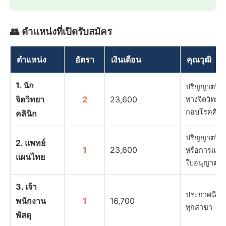
👥 ตำแหน่งที่เปิดรับสมัคร
ตำแหน่ง
อัตรา
เงินเดือน
คุณวุฒิ
1. นัก
ปริญญาตรี ส
จิตวิทยา
2
23,600
ทางจิตวิทยา
กอบโรคศิล
คลินิก
ปริญญาตรี 
2. แพทย์
1
23,600
หรือการแพทย
แผนไทย
ใบอนุญาตเป็
3. เจ้า
ประกาศนียบัต
พนักงาน
1
16,700
ทุกสาขา
พัสดุ