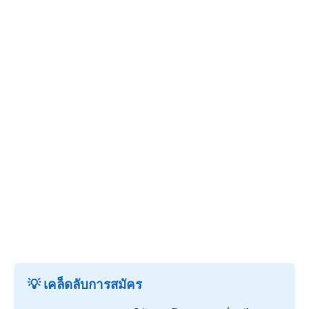
💡 เคล็ดลับการสมัคร