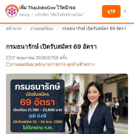
เพิ่ม ThaiJobsGov ไว้หน้าจอ
แบ่งปันโอกาส เพื่ออนาคตที่ก้าวหน้า
×
ดูวิธี
กดเมนู ⋮ แล้วเลือก "เพิ่มไปยังหน้าจอโฮม"
หน้าแรก
/
งานยอดนิยม
/
กรมธนารักษ์ เปิดรับสมัคร 69 อัตรา
กรมธนารักษ์ เปิดรับสมัคร 69 อัตรา
17 พฤษภาคม 2026
755 ครั้ง
งานยอดนิยม
,
พนักงานราชการ-ลูกจ้างชั่วคราว