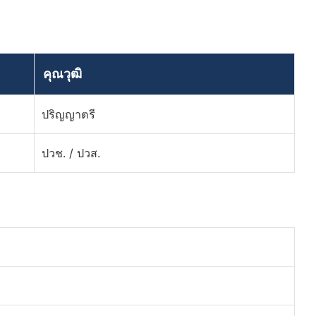
คุณวุฒิ
ปริญญาตรี
ปวช. / ปวส.