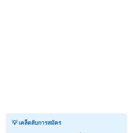
💡 เคล็ดลับการสมัคร