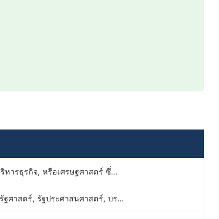
ิหารธุรกิจ, หรือเศรษฐศาสตร์ ซึ่…
 รัฐศาสตร์, รัฐประศาสนศาสตร์, บร…