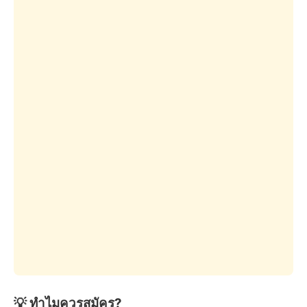
💡 ทำไมควรสมัคร?