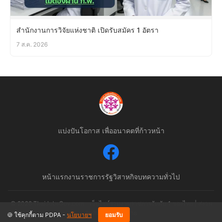
สำนักงานการวิจัยแห่งชาติ เปิดรับสมัคร 1 อัตรา
7 ส.ค. 2026
แบ่งปันโอกาส เพื่ออนาคตที่ก้าวหน้า
หน้าแรก
งานราชการ
รัฐวิสาหกิจ
บทความทั่วไป
© 2026 ThaiJobsGov.com - เว็บไซต์รวมงานราชการอันดับ 1 ของไทย | สงวน
ลิขสิทธิ์ตามกฎหมาย
🍪 ใช้คุกกี้ตาม PDPA -
นโยบายฯ
ยอมรับ