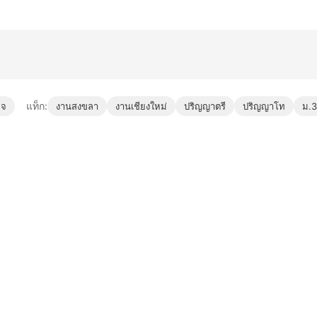
แท็ก:
ิจ
งานสงขลา
งานเชียงใหม่
ปริญญาตรี
ปริญญาโท
ม.3