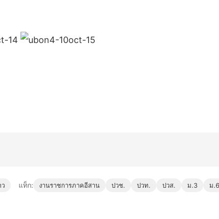
แท็ก:
าว
งานราชการภาคอีสาน
ปวช.
ปวท.
ปวส.
ม.3
ม.