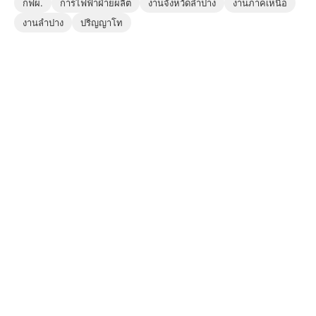
กฟผ.
การไฟฟ้าฝ่ายผลิต
งานจังหวัดลำปาง
งานภาคเหนือ
งานลำปาง
ปริญญาโท