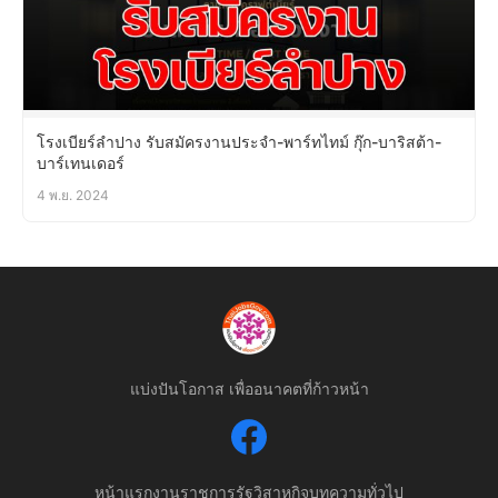
โรงเบียร์ลำปาง รับสมัครงานประจำ-พาร์ทไทม์ กุ๊ก-บาริสต้า-
บาร์เทนเดอร์
4 พ.ย. 2024
แบ่งปันโอกาส เพื่ออนาคตที่ก้าวหน้า
หน้าแรก
งานราชการ
รัฐวิสาหกิจ
บทความทั่วไป