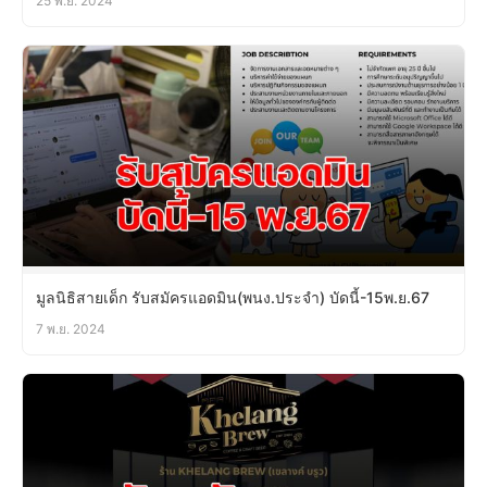
25 พ.ย. 2024
มูลนิธิสายเด็ก รับสมัครแอดมิน(พนง.ประจำ) บัดนี้-15พ.ย.67
7 พ.ย. 2024