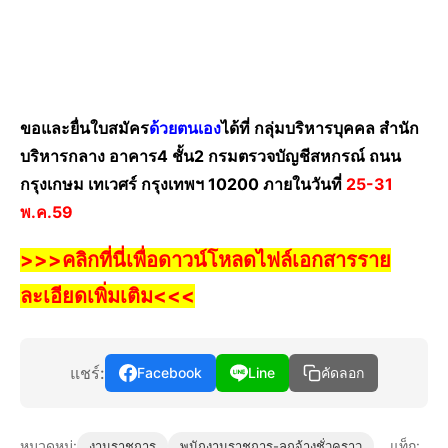
ขอและยื่นใบสมัคร
ด้วยตนเอง
ได้ที่ กลุ่มบริหารบุคคล สำนัก
บริหารกลาง อาคาร4 ชั้น2 กรมตรวจบัญชีสหกรณ์ ถนน
กรุงเกษม เทเวศร์ กรุงเทพฯ 10200 ภายในวันที่
25-31
พ.ค.59
>>>คลิกที่นี่เพื่อดาวน์โหลดไฟล์เอกสารราย
ละเอียดเพิ่มเติม<<<
แชร์:
Facebook
Line
คัดลอก
หมวดหมู่:
แท็ก:
งานราชการ
พนักงานราชการ-ลูกจ้างชั่วคราว