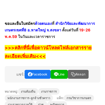
ขอและยื่นใบสมัคร
ด้วยตนเอง
ที่
สำนักวิจัยและพัฒนาการ
เกษตรเขตที่8 อ.หาดใหญ่ จ.สงขลา
ตั้งแต่วันที่
19-26
พ.ค.59
ในวันและเวลาราชการ
>>>คลิกที่นี่เพื่อดาวน์โหลดไฟล์เอกสารราย
ละเอียดเพิ่มเติม<<<
แชร์:
Facebook
Line
คัดลอก
หมวดหมู่:
งานท้องถิ่น
งานราชการ
แท็ก:
พนักงานราชการ-ลูกจ้างชั่วคราว
กรมวิชาการเกษตร
งานราชการภาคใต้
ปวช.
พณิชยการ