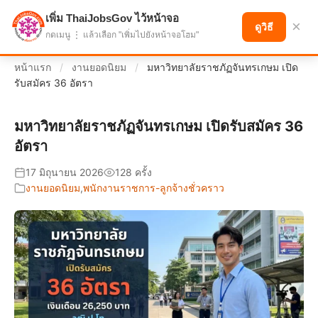
เพิ่ม ThaiJobsGov ไว้หน้าจอ
แบ่งปันโอกาส เพื่ออนาคตที่ก้าวหน้า
×
ดูวิธี
กดเมนู ⋮ แล้วเลือก "เพิ่มไปยังหน้าจอโฮม"
หน้าแรก
/
งานยอดนิยม
/
มหาวิทยาลัยราชภัฏจันทรเกษม เปิด
รับสมัคร 36 อัตรา
มหาวิทยาลัยราชภัฏจันทรเกษม เปิดรับสมัคร 36
อัตรา
17 มิถุนายน 2026
128 ครั้ง
งานยอดนิยม
,
พนักงานราชการ-ลูกจ้างชั่วคราว