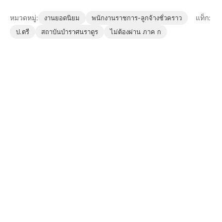
หมวดหมู่:
แท็ก:
งานยอดนิยม
พนักงานราชการ-ลูกจ้างชั่วคราว
ป.ตรี
สถาบันบำราศนราดูร
ไม่ต้องผ่าน ภาค ก