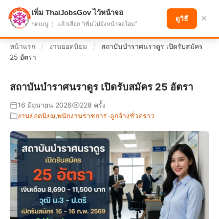
เพิ่ม ThaiJobsGov ไว้หน้าจอ
แบ่งปันโอกาส เพื่ออนาคตที่ก้าวหน้า
×
ดูวิธี
กดเมนู ⋮ แล้วเลือก "เพิ่มไปยังหน้าจอโฮม"
หน้าแรก
/
งานยอดนิยม
/
สถาบันบำราศนราดูร เปิดรับสมัคร
25 อัตรา
สถาบันบำราศนราดูร เปิดรับสมัคร 25 อัตรา
16 มิถุนายน 2026
228 ครั้ง
งานยอดนิยม
,
พนักงานราชการ-ลูกจ้างชั่วคราว