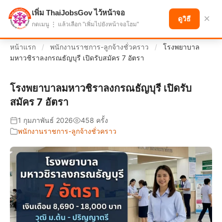
เพิ่ม ThaiJobsGov ไว้หน้าจอ
แบ่งปันโอกาส เพื่ออนาคตที่ก้าวหน้า
×
ดูวิธี
กดเมนู ⋮ แล้วเลือก "เพิ่มไปยังหน้าจอโฮม"
หน้าแรก
/
พนักงานราชการ-ลูกจ้างชั่วคราว
/
โรงพยาบาล
มหาวชิราลงกรณธัญบุรี เปิดรับสมัคร 7 อัตรา
โรงพยาบาลมหาวชิราลงกรณธัญบุรี เปิดรับ
สมัคร 7 อัตรา
1 กุมภาพันธ์ 2026
458 ครั้ง
พนักงานราชการ-ลูกจ้างชั่วคราว