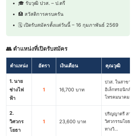
🎓 รับวุฒิ ปวส. – ป.ตรี
🏥 สวัสดิการครบครัน
🗓️ เปิดรับสมัครตั้งแต่วันนี้ – 16 กุมภาพันธ์ 2569
👥 ตำแหน่งที่เปิดรับสมัคร
ตำแหน่ง
อัตรา
เงินเดือน
คุณวุฒิ
1. นาย
ปวส. ในสาขาวิช
ช่างไฟ
1
16,700 บาท
อิเล็กทรอนิกส์ 
โทรคมนาคม ห
ฟ้า
2.
ปริญญาตรี สาขา
วิศวกร
1
23,600 บาท
วิศวกรรมโยธา ท
ทางวิ…
โยธา