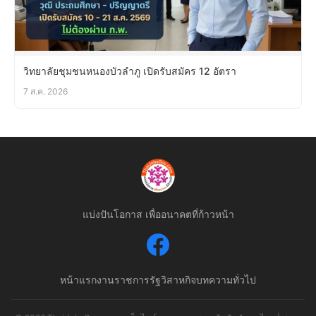
วิทยาลัยชุมชนหนองบัวลำภู เปิดรับสมัคร 12 อัตรา
7 ส.ค. 2026
แบ่งปันโอกาส เพื่ออนาคตที่ก้าวหน้า
หน้าแรก
งานราชการ
รัฐวิสาหกิจ
บทความทั่วไป