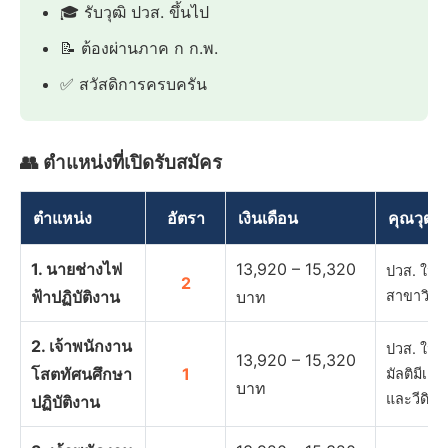
🎓 รับวุฒิ ปวส. ขึ้นไป
📝 ต้องผ่านภาค ก ก.พ.
✅ สวัสดิการครบครัน
👥 ตำแหน่งที่เปิดรับสมัคร
ตำแหน่ง
อัตรา
เงินเดือน
คุณวุฒิ
1. นายช่างไฟ
13,920 – 15,320
ปวส. ในส
2
ฟ้าปฏิบัติงาน
บาท
สาขาวิชาอ
2. เจ้าพนักงาน
ปวส. ในส
13,920 – 15,320
โสตทัศนศึกษา
1
มัลติมีเด
บาท
และวีดิทั
ปฏิบัติงาน