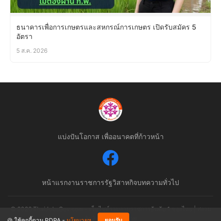
ธนาคารเพื่อการเกษตรและสหกรณ์การเกษตร เปิดรับสมัคร 5
อัตรา
5 ส.ค. 2026
แบ่งปันโอกาส เพื่ออนาคตที่ก้าวหน้า
หน้าแรก
งานราชการ
รัฐวิสาหกิจ
บทความทั่วไป
© 2026 ThaiJobsGov.com - เว็บไซต์รวมงานราชการอันดับ 1 ของไทย | สงวน
ลิขสิทธิ์ตามกฎหมาย
🍪 ใช้คุกกี้ตาม PDPA -
นโยบายฯ
ยอมรับ