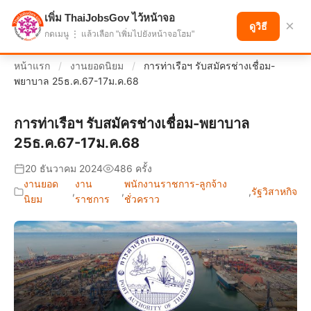
เพิ่ม ThaiJobsGov ไว้หน้าจอ
แบ่งปันโอกาส เพื่ออนาคตที่ก้าวหน้า
×
ดูวิธี
กดเมนู ⋮ แล้วเลือก "เพิ่มไปยังหน้าจอโฮม"
หน้าแรก
/
งานยอดนิยม
/
การท่าเรือฯ รับสมัครช่างเชื่อม-
พยาบาล 25ธ.ค.67-17ม.ค.68
การท่าเรือฯ รับสมัครช่างเชื่อม-พยาบาล
25ธ.ค.67-17ม.ค.68
20 ธันวาคม 2024
486 ครั้ง
งานยอด
งาน
พนักงานราชการ-ลูกจ้าง
,
,
,
รัฐวิสาหกิจ
นิยม
ราชการ
ชั่วคราว