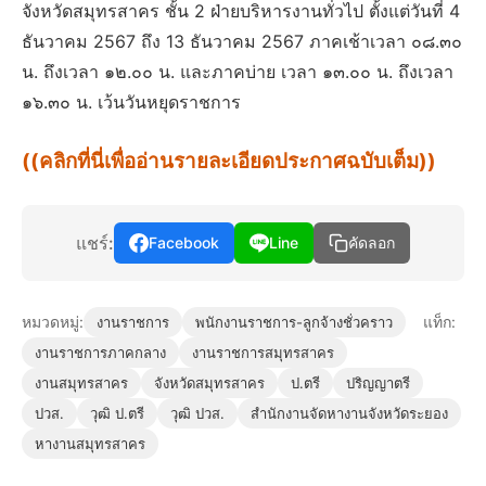
จังหวัดสมุทรสาคร ชั้น 2 ฝ่ายบริหารงานทั่วไป ตั้งแต่วันที่ 4
ธันวาคม 2567 ถึง 13 ธันวาคม 2567 ภาคเช้าเวลา ๐๘.๓๐
น. ถึงเวลา ๑๒.๐๐ น. และภาคบ่าย เวลา ๑๓.๐๐ น. ถึงเวลา
๑๖.๓๐ น. เว้นวันหยุดราชการ
((คลิกที่นี่เพื่ออ่านรายละเอียดประกาศฉบับเต็ม))
แชร์:
Facebook
Line
คัดลอก
หมวดหมู่:
แท็ก:
งานราชการ
พนักงานราชการ-ลูกจ้างชั่วคราว
งานราชการภาคกลาง
งานราชการสมุทรสาคร
งานสมุทรสาคร
จังหวัดสมุทรสาคร
ป.ตรี
ปริญญาตรี
ปวส.
วุฒิ ป.ตรี
วุฒิ ปวส.
สํานักงานจัดหางานจังหวัดระยอง
หางานสมุทรสาคร