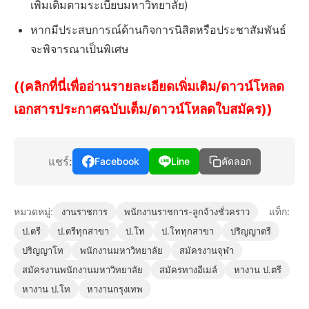
เพิ่มเติมตามระเบียบมหาวิทยาลัย)
หากมีประสบการณ์ด้านกิจการนิสิตหรือประชาสัมพันธ์
จะพิจารณาเป็นพิเศษ
((คลิกที่นี่เพื่ออ่านรายละเอียดเพิ่มเติม/ดาวน์โหลด
เอกสารประกาศฉบับเต็ม/ดาวน์โหลดใบสมัคร))
แชร์:
Facebook
Line
คัดลอก
หมวดหมู่:
แท็ก:
งานราชการ
พนักงานราชการ-ลูกจ้างชั่วคราว
ป.ตรี
ป.ตรีทุกสาขา
ป.โท
ป.โททุกสาขา
ปริญญาตรี
ปริญญาโท
พนักงานมหาวิทยาลัย
สมัครงานจุฬา
สมัครงานพนักงานมหาวิทยาลัย
สมัครทางอีเมล์
หางาน ป.ตรี
หางาน ป.โท
หางานกรุงเทพ