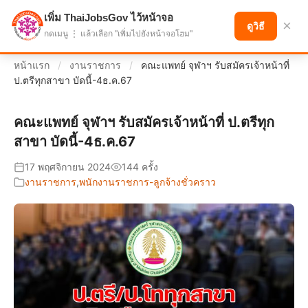
เพิ่ม ThaiJobsGov ไว้หน้าจอ
แบ่งปันโอกาส เพื่ออนาคตที่ก้าวหน้า
×
ดูวิธี
กดเมนู ⋮ แล้วเลือก "เพิ่มไปยังหน้าจอโฮม"
หน้าแรก
/
งานราชการ
/
คณะแพทย์ จุฬาฯ รับสมัครเจ้าหน้าที่
ป.ตรีทุกสาขา บัดนี้-4ธ.ค.67
คณะแพทย์ จุฬาฯ รับสมัครเจ้าหน้าที่ ป.ตรีทุก
สาขา บัดนี้-4ธ.ค.67
17 พฤศจิกายน 2024
144 ครั้ง
งานราชการ
,
พนักงานราชการ-ลูกจ้างชั่วคราว