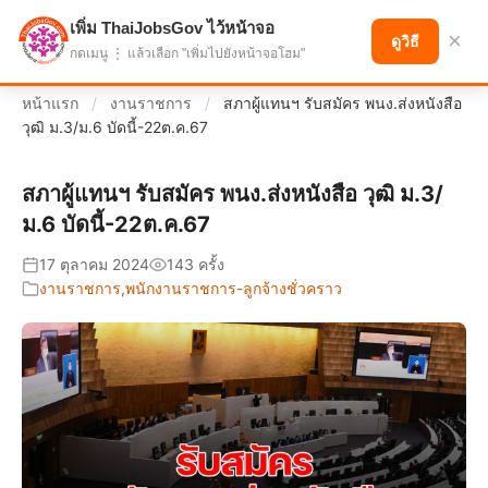
เพิ่ม ThaiJobsGov ไว้หน้าจอ
แบ่งปันโอกาส เพื่ออนาคตที่ก้าวหน้า
×
ดูวิธี
กดเมนู ⋮ แล้วเลือก "เพิ่มไปยังหน้าจอโฮม"
หน้าแรก
/
งานราชการ
/
สภาผู้แทนฯ รับสมัคร พนง.ส่งหนังสือ
วุฒิ ม.3/ม.6 บัดนี้-22ต.ค.67
สภาผู้แทนฯ รับสมัคร พนง.ส่งหนังสือ วุฒิ ม.3/
ม.6 บัดนี้-22ต.ค.67
17 ตุลาคม 2024
143 ครั้ง
งานราชการ
,
พนักงานราชการ-ลูกจ้างชั่วคราว