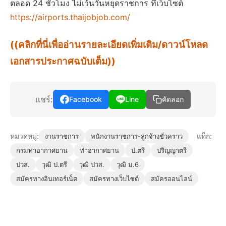
ตลอด 24 ชั่วโมง ไม่เว้นวันหยุดราชการ ที่เว็บไซต์
https://airports.thaijobjob.com/
((คลิกที่นี่เพื่ออ่านรายละเอียดเพิ่มเติม/ดาวน์โหลด
เอกสารประกาศฉบับเต็ม))
แชร์:
Facebook
Line
คัดลอก
หมวดหมู่:
แท็ก:
งานราชการ
พนักงานราชการ-ลูกจ้างชั่วคราว
กรมท่าอากาศยาน
ท่าอากาศยาน
ป.ตรี
ปริญญาตรี
ปวส.
วุฒิ ป.ตรี
วุฒิ ปวส.
วุฒิ ม.6
สมัครทางอินเทอร์เน็ต
สมัครทางเว็บไซต์
สมัครออนไลน์