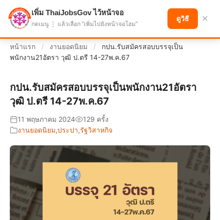
เพิ่ม ThaiJobsGov ไว้หน้าจอ
แบ่งปันโอกาส เพื่ออนาคตที่ก้าวหน้า
×
ดูวิธี
กดเมนู ⋮ แล้วเลือก "เพิ่มไปยังหน้าจอโฮม"
หน้าแรก
/
งานยอดนิยม
/
กปน.รับสมัครสอบบรรจุเป็น
พนักงาน21อัตรา วุฒิ ป.ตรี 14-27พ.ค.67
กปน.รับสมัครสอบบรรจุเป็นพนักงาน21อัตรา
วุฒิ ป.ตรี 14-27พ.ค.67
11 พฤษภาคม 2024
129 ครั้ง
งานยอดนิยม
,
ประปา
,
รัฐวิสาหกิจ