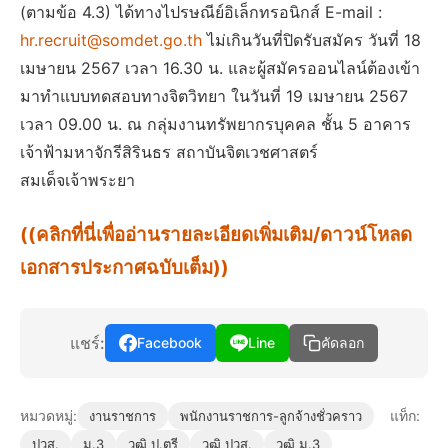
(ตามข้อ 4.3) ได้ทางไปรษณีย์อิเล็กทรอนิกส์ E-mail :
hr.recruit@somdet.go.th
ไม่เกินวันที่ปิดรับสมัคร วันที่ 18
เมษายน 2567 เวลา 16.30 น. และผู้สมัครออนไลน์ต้องเข้า
มาทําแบบทดสอบทางจิตวิทยา ในวันที่ 19 เมษายน 2567
เวลา 09.00 น. ณ กลุ่มงานทรัพยากรบุคคล ชั้น 5 อาคาร
เจ้าฟ้ามหาจักรีสิรินธร สถาบันจิตเวชศาสตร์
สมเด็จเจ้าพระยา
((คลิกที่นี่เพื่ออ่านรายละเอียดเพิ่มเติม/ดาวน์โหลด
เอกสารประกาศฉบับเต็ม))
แชร์:
Facebook
Line
คัดลอก
หมวดหมู่:
แท็ก:
งานราชการ
พนักงานราชการ-ลูกจ้างชั่วคราว
ปวส.
ม.3
วุฒิ ป.ตรี
วุฒิ ปวส.
วุฒิ ม.3