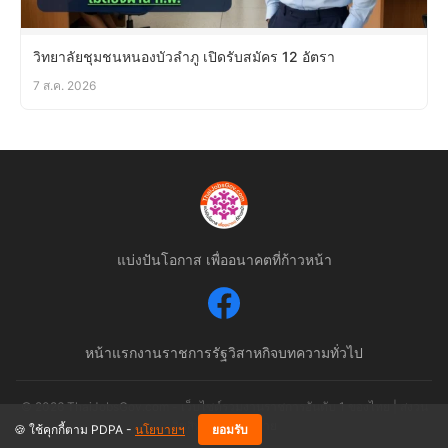
วิทยาลัยชุมชนหนองบัวลำภู เปิดรับสมัคร 12 อัตรา
7 ส.ค. 2026
แบ่งปันโอกาส เพื่ออนาคตที่ก้าวหน้า
หน้าแรก
งานราชการ
รัฐวิสาหกิจ
บทความทั่วไป
© 2026 ThaiJobsGov.com - เว็บไซต์รวมงานราชการอันดับ 1 ของไทย | สงวน
ลิขสิทธิ์ตามกฎหมาย
🍪 ใช้คุกกี้ตาม PDPA -
นโยบายฯ
ยอมรับ