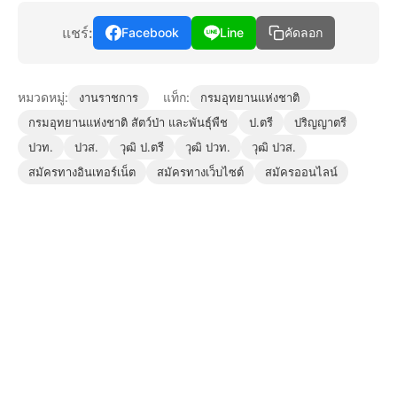
แชร์:
Facebook
Line
คัดลอก
หมวดหมู่:
แท็ก:
งานราชการ
กรมอุทยานแห่งชาติ
กรมอุทยานแห่งชาติ สัตว์ป่า และพันธุ์พืช
ป.ตรี
ปริญญาตรี
ปวท.
ปวส.
วุฒิ ป.ตรี
วุฒิ ปวท.
วุฒิ ปวส.
สมัครทางอินเทอร์เน็ต
สมัครทางเว็บไซต์
สมัครออนไลน์