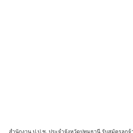
สำนักงาน ป.ป.ช. ประจำจังหวัดปทุมธานี รับสมัครลูกจ