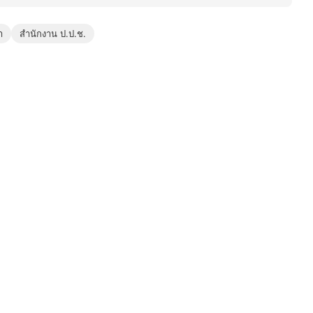
า
สำนักงาน ป.ป.ช.