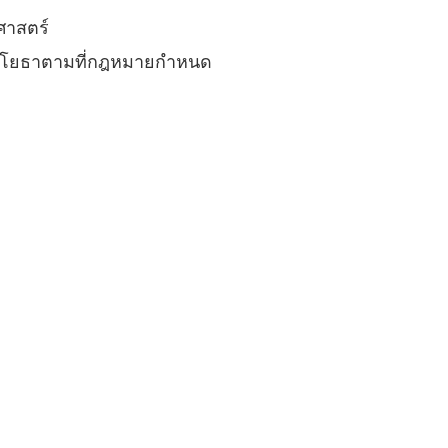
มศาสตร์
าขาโยธาตามที่กฎหมายกำหนด