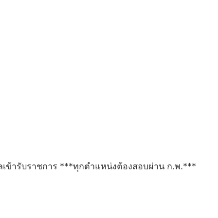
ลเข้ารับราชการ ***ทุกตำแหน่งต้องสอบผ่าน ก.พ.***