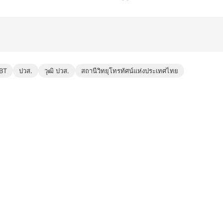
BT
ปวส.
วุฒิ ปวส.
สถานีวิทยุโทรทัศน์แห่งประเทศไทย