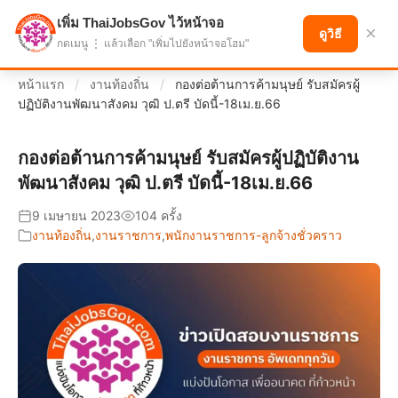
เพิ่ม ThaiJobsGov ไว้หน้าจอ
แบ่งปันโอกาส เพื่ออนาคตที่ก้าวหน้า
×
ดูวิธี
กดเมนู ⋮ แล้วเลือก "เพิ่มไปยังหน้าจอโฮม"
หน้าแรก
/
งานท้องถิ่น
/
กองต่อต้านการค้ามนุษย์ รับสมัครผู้
ปฏิบัติงานพัฒนาสังคม วุฒิ ป.ตรี บัดนี้-18เม.ย.66
กองต่อต้านการค้ามนุษย์ รับสมัครผู้ปฏิบัติงาน
พัฒนาสังคม วุฒิ ป.ตรี บัดนี้-18เม.ย.66
9 เมษายน 2023
104 ครั้ง
งานท้องถิ่น
,
งานราชการ
,
พนักงานราชการ-ลูกจ้างชั่วคราว