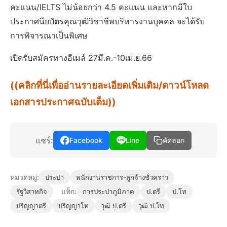
คะแนน/IELTS ไม่น้อยกว่า 4.5 คะแนน และหากมีใบ
ประกาศนียบัตรคุณวุฒิวิชาชีพบริหารงานบุคคล จะได้รับ
การพิจารณาเป็นพิเศษ
เปิดรับสมัครทางอีเมล์ 27มี.ค.-10เม.ย.66
((คลิกที่นี่เพื่ออ่านรายละเอียดเพิ่มเติม/ดาวน์โหลด
เอกสารประกาศฉบับเต็ม))
แชร์:
Facebook
Line
คัดลอก
หมวดหมู่:
ประปา
พนักงานราชการ-ลูกจ้างชั่วคราว
แท็ก:
รัฐวิสาหกิจ
การประปาภูมิภาค
ป.ตรี
ป.โท
ปริญญาตรี
ปริญญาโท
วุฒิ ป.ตรี
วุฒิ ป.โท