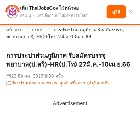
เพิ่ม ThaiJobsGov ไว้หน้าจอ
แบ่งปันโอกาส เพื่ออนาคตที่ก้าวหน้า
×
ดูวิธี
กดเมนู ⋮ แล้วเลือก "เพิ่มไปยังหน้าจอโฮม"
หน้าแรก
/
ประปา
/
การประปาส่วนภูมิภาค รับสมัครบรรจุ
พยาบาล(ป.ตรี)-HR(ป.โท) 27มี.ค.-10เม.ย.66
การประปาส่วนภูมิภาค รับสมัครบรรจุ
พยาบาล(ป.ตรี)-HR(ป.โท) 27มี.ค.-10เม.ย.66
22 มีนาคม 2023
98 ครั้ง
ประปา
,
พนักงานราชการ-ลูกจ้างชั่วคราว
,
รัฐวิสาหกิจ
Advertisement