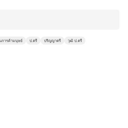
นการค้ามนุษย์
ป.ตรี
ปริญญาตรี
วุฒิ ป.ตรี