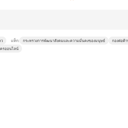
แท็ก:
าว
กระทรวงการพัฒนาสังคมและความมั่นคงของมนุษย์
กองต่อต้า
ัครออนไลน์