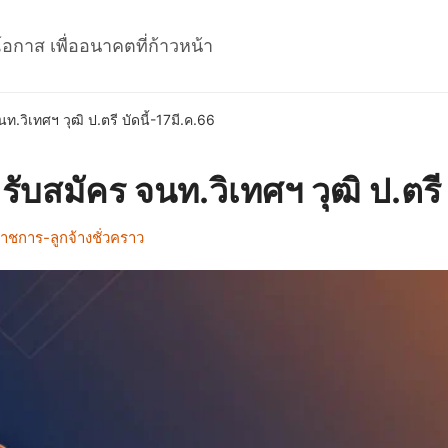
โอกาส เพื่ออนาคตที่ก้าวหน้า
.วิเทศฯ วุฒิ ป.ตรี บัดนี้-17มี.ค.66
ับสมัคร จนท.วิเทศฯ วุฒิ ป.ตรี 
าชการ-ลูกจ้างชั่วคราว