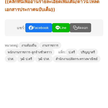
((คลิกที่นี่เพื่ออ่านรายละเอียดเพิ่มเติม/ดาวน์โหลด
เอกสารประกาศฉบับเต็ม))
แชร์:
Facebook
Line
คัดลอก
หมวดหมู่:
งานท้องถิ่น
งานราชการ
แท็ก:
พนักงานราชการ-ลูกจ้างชั่วคราว
ป.ตรี
ปริญญาตรี
ปวส.
วุฒิ ป.ตรี
วุฒิ ปวส.
สำนักงานปลัดกระทรวงพาณิชย์