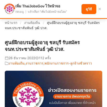
เพิ่ม ThaiJobsGov ไว้หน้าจอ
แบ่งปันโอกาส เพื่ออนาคตที่ก้าวหน้า
×
ดูวิธี
กดเมนู ⋮ แล้วเลือก "เพิ่มไปยังหน้าจอโฮม"
หน้าแรก
/
งานท้องถิ่น
/
ศูนย์ฝึกอบรมผู้สูงอายุ ชลบุรี รับสมัคร
จนท.ประชาสัมพันธ์ วุฒิ ปวส.
ศูนย์ฝึกอบรมผู้สูงอายุ ชลบุรี รับสมัคร
จนท.ประชาสัมพันธ์ วุฒิ ปวส.
26 ธันวาคม 2022
112 ครั้ง
งานท้องถิ่น
,
งานราชการ
,
พนักงานราชการ-ลูกจ้างชั่วคราว