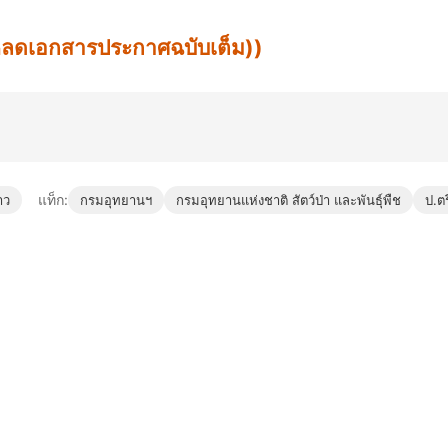
น์โหลดเอกสารประกาศฉบับเต็ม))
แท็ก:
าว
กรมอุทยานฯ
กรมอุทยานแห่งชาติ สัตว์ป่า และพันธุ์พืช
ป.ตร