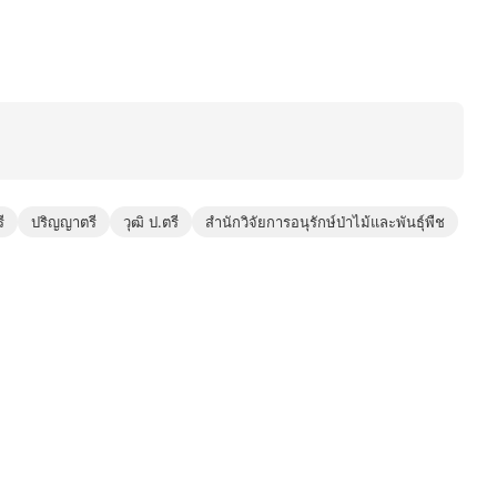
ี
ปริญญาตรี
วุฒิ ป.ตรี
สำนักวิจัยการอนุรักษ์ป่าไม้และพันธุ์พืช