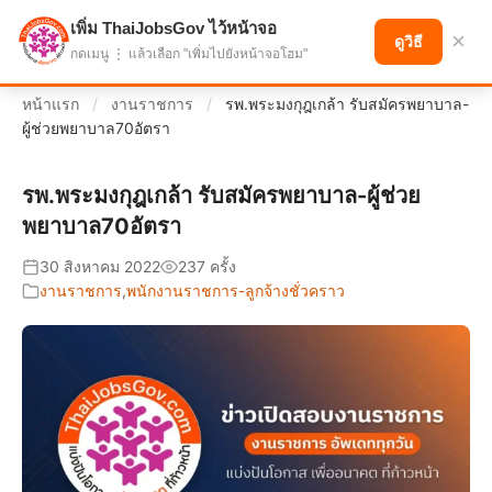
เพิ่ม ThaiJobsGov ไว้หน้าจอ
แบ่งปันโอกาส เพื่ออนาคตที่ก้าวหน้า
×
ดูวิธี
กดเมนู ⋮ แล้วเลือก "เพิ่มไปยังหน้าจอโฮม"
หน้าแรก
/
งานราชการ
/
รพ.พระมงกุฎเกล้า รับสมัครพยาบาล-
ผู้ช่วยพยาบาล70อัตรา
รพ.พระมงกุฎเกล้า รับสมัครพยาบาล-ผู้ช่วย
พยาบาล70อัตรา
30 สิงหาคม 2022
237 ครั้ง
งานราชการ
,
พนักงานราชการ-ลูกจ้างชั่วคราว