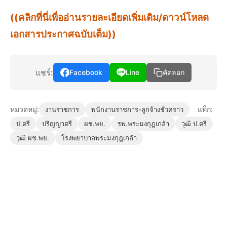
((คลิกที่นี่เพื่ออ่านรายละเอียดเพิ่มเติม/ดาวน์โหลด
เอกสารประกาศฉบับเต็ม))
แชร์:
Facebook
Line
คัดลอก
หมวดหมู่:
แท็ก:
งานราชการ
พนักงานราชการ-ลูกจ้างชั่วคราว
ป.ตรี
ปริญญาตรี
ผช.พย.
รพ.พระมงกุฎเกล้า
วุฒิ ป.ตรี
วุฒิ ผช.พย.
โรงพยาบาลพระมงกุฎเกล้า