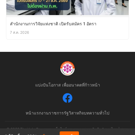
สำนักงานการวิจัยแห่งชาติ เปิดรับสมัคร 1 อัตรา
7 ส.ค. 2026
แบ่งปันโอกาส เพื่ออนาคตที่ก้าวหน้า
หน้าแรก
งานราชการ
รัฐวิสาหกิจ
บทความทั่วไป
© 2026 ThaiJobsGov.com - เว็บไซต์รวมงานราชการอันดับ 1 ของไทย | สงวน
ลิขสิทธิ์ตามกฎหมาย