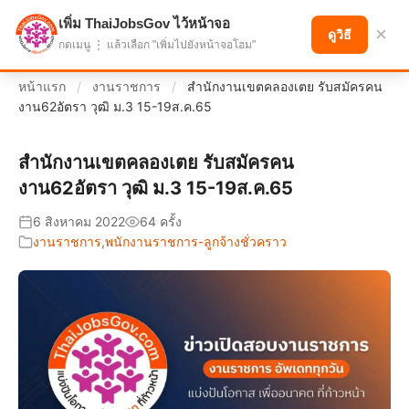
เพิ่ม ThaiJobsGov ไว้หน้าจอ
แบ่งปันโอกาส เพื่ออนาคตที่ก้าวหน้า
×
ดูวิธี
กดเมนู ⋮ แล้วเลือก "เพิ่มไปยังหน้าจอโฮม"
หน้าแรก
/
งานราชการ
/
สำนักงานเขตคลองเตย รับสมัครคน
งาน62อัตรา วุฒิ ม.3 15-19ส.ค.65
สำนักงานเขตคลองเตย รับสมัครคน
งาน62อัตรา วุฒิ ม.3 15-19ส.ค.65
6 สิงหาคม 2022
64 ครั้ง
งานราชการ
,
พนักงานราชการ-ลูกจ้างชั่วคราว